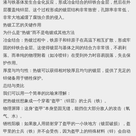
液与铁基体发生合金化反应，形成冶金结合的锌铁合金层，然后在外
层覆盖纯锌层。这个过程形成的镀层结构非常致密，孔隙率非常低，
非常大地减缓了腐蚀介质的侵入。
热镀工艺的关键作用
为什么是“热镀”而不是电镀或其他方法
冶金结合：热镀过程中，铁原子和锌原子在高温下相互扩散，形成牢
固的锌铁合金层。这使得镀层与基体之间的结合力非常强，不易剥
落。而单纯的物理附着（如冷喷锌）在受到外力时容易脱落，失去保
护作用。
厚度与均匀性：热镀可以获得相对较厚且均匀的镀层，提供了充足的
锌储备用于牺牲保护。
总结与类比
我们可以用一个简单的比喻来理解：
把热镀丝想象成一个穿着“盔甲”（锌层）的士兵（铁）。
物理屏障：这身“盔甲”本身坚固无缝，能挡住大部分敌人的攻击（氧
气、水）。
牺牲阳极：如果敌人用箭射穿了盔甲的一小块地方（镀层破损），盔
甲里的士兵（铁）并不会受伤，因为盔甲上的特殊材料（锌）会自动