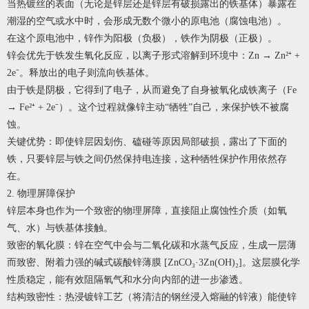
当热镀丝的表面（无论是锌层还是锌层有破损露出的铁基体）暴露在
潮湿的空气或水中时，会形成无数个微小的原电池（腐蚀电池）。
在这个原电池中，锌作为阳极（负极），铁作为阴极（正极）。
锌会优先于铁发生氧化反应，以离子形式溶解到环境中：Zn → Zn²⁺ +
2e⁻。释放出的电子则流向铁基体。
由于铁是阴极，它得到了电子，从而避免了自身被氧化成铁离子（Fe
→ Fe²⁺ + 2e⁻）。这个过程就像锌主动“牺牲”自己，来保护铁不被腐
蚀。
关键优势：即使锌层因划伤、磕碰等原因局部破损，露出了下面的
铁，只要锌层与铁之间仍然保持电连接，这种牺牲保护作用依然存
在。
2. 物理屏障保护
锌层本身也作为一个致密的物理屏障，直接阻止腐蚀性介质（如氧
气、水）与铁基体接触。
致密的氧化膜：锌在空气中会与二氧化碳和水蒸气反应，生成一层薄
而致密、附着力强的碱式碳酸锌薄膜 [ZnCO₃·3Zn(OH)₂]。这层膜化学
性质稳定，能有效阻隔氧气和水分向内部的进一步渗透。
结构致密性：热浸镀锌工艺（将清洁的钢丝浸入熔融的锌液）能使锌