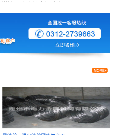
热镀锌丝（热镀锌钢丝）是将退火后的低碳钢丝浸入熔融锌
液中，形成一层致密锌铁合金层...
热镀丝的热处理工艺是怎样的？影响性能...
热镀丝（如热镀锌钢丝、热镀铝锌钢丝等）的热处理工艺主
要发生在镀前和镀后两个关键阶...
电镀锌丝可以电镀其他颜色吗？
电镀锌丝可以电镀其他颜色，但通常需要通过后处理工艺或
复合镀层实现，而非直接改变锌...
热镀锌丝是否适合用于电力设施防护？
热镀锌丝适合用于电力设施防护，但需明确其具体应用场景
和局限性，以下是详细分析：一...
怎么判断镀锌改拔丝的质量好坏
判断镀锌改拔丝的质量好坏，核心在于检查锌层的附着力与
均匀性、钢丝的抗拉强度以及表...