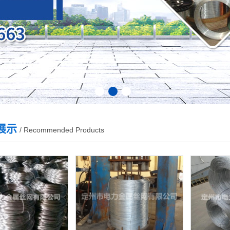
1
2
3
展示
/ Recommended Products