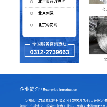
北京镀锌改拔丝
北
北京刺绳
北京勾花网
全国服务咨询热线
0312-2739663
北
企业简介
/ Enterprise Introduction
定州市电力金属丝网有限公司于2001年3月5日在保定注
丝网生产基地之一的定州留宿工业区。距离天津港300公里，