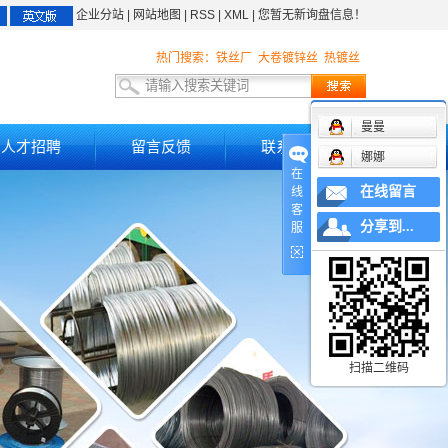
企业分站
|
网站地图
|
RSS
|
XML
|
您暂无新询盘信息！
热门搜索：
铁丝厂
大卷镀锌丝
热镀丝
曼曼
人才招聘
留言反馈
联系我们
娜娜
在
在线留言
线
客
分享到...
服
扫描二维码