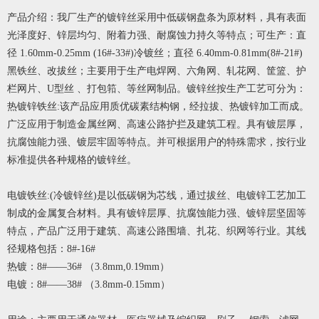
产品介绍：我厂生产的镀锌丝采用中低碳钢盘条为原材料，具有表面
光泽度好、锌层均匀、附着力强、耐腐蚀力持久等特点；可生产：直
径 1.60mm-0.25mm (16#-33#)冷镀丝；直径 6.40mm-0.81mm(8#-21#)
黑铁丝、改拔丝；主要用于生产电焊网、六角网、轧花网、筐篮、护
栏网片、U型丝 、打包筘、等丝网制品。镀锌丝按生产工艺可分为：
热镀锌铁丝:该产品应用质
优
碳素结构钢，经拉拔、热镀锌加工而成。
广泛应用于制造金属丝网、高速公路护拦及建筑工程。具有镀层厚，
抗腐蚀能力强、镀层牢固等特点。并可根据用户的特殊需求，按行业
标准提供各种规格的镀锌丝。
电镀铁丝:(冷镀锌丝)是以低碳钢为芯线，通过拔丝、电镀锌工艺加工
制成的金属复合材料。具有镀锌层厚、抗腐蚀能力强、镀锌层坚固等
特点，产品广泛用于建筑、高速公路围墙、扎花、织网等行业。其线
径规格包括：8#-16#
热镀：8#——36# （3.8mm,0.19mm）
电镀：8#——38# （3.8mm-0.15mm）