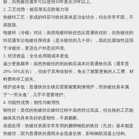
裂，而热镀丝通常可以使用10年甚至20年以上。
2. 工艺优势：镀层厚实且附着力强
热镀锌工艺：形成的锌层与铁丝基体是冶金结合，结合非常牢固，不
易脱落。
电镀锌（冷镀）对比：虽然电镀锌铁丝也比普通铁丝好，但热镀丝的
锌层通常比电镀丝厚得多（是冷镀丝的几十倍），因此抗腐蚀性远强
于冷镀丝，更适合户外恶劣环境。
3. 经济效益：全生命周期成本更低
减少更换频率：虽然热镀丝的初始购买成本比普通铁丝高（通常贵
20%-50%左右），但由于其寿命较长，免去了频繁更换的人工费、材
料费和停工损失。
维护成本低：普通铁丝生锈后需要频繁刷漆维护，而热镀丝基本属
于“一劳永逸”，几乎不需要维护。
4. 功能性优势：韧性与耐用性
韧性好：质优的热镀丝在镀锌过程中虽然经过高温，但合格的工艺能
确保其仍具有良好的柔韧性，不易脆断。
表面处理：热镀丝表面非常常用的捆绑钢筋的铁丝（扎丝）基本都是
热镀丝，因为普通铁丝遇雨水会迅速生锈，影响钢筋混凝土结构。