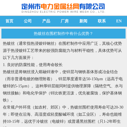
首页
公司
产品
厂房
新闻
联系
EN
热镀丝在围栏制作中有什么优势？
热镀丝
（通常指热浸镀锌钢丝）在围栏制作中应用广泛，其核心优势
源于热浸镀锌工艺带来的较强防腐能力与材料平稳性，具体优势可从
以下几方面展开：
1. 良好的防腐性能，使用寿命较长
热镀丝是将钢丝浸入熔融锌液中，使锌层与钢铁基体形成冶金结合
（而非普通电镀的物理附着），锌层厚度通常达50-150μm（远高于电
镀锌的5-15μm）。这种厚锌层能同时提供物理屏障（隔绝空气、水与
钢丝接触）和电化学保护（锌比铁更活泼，优先被腐蚀，保护基体钢
铁）。
在常规户外环境（如农村、郊区）中，热镀丝围栏使用寿命可达20-30
年；即使在沿海、高湿度或轻度酸碱环境（如工业区），寿命也能维
持10-15年，远优于冷镀丝（电镀锌）或普通黑丝围栏（只1-2年即生