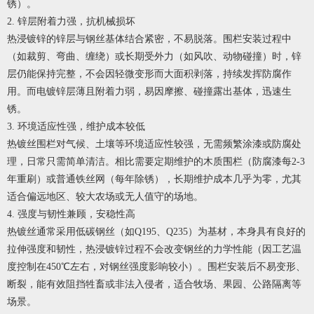
锈）。
2. 锌层附着力强，抗机械损坏
热浸镀锌的锌层与钢丝基体结合紧密，不易脱落。围栏安装过程中
（如裁剪、弯曲、缠绕）或长期受外力（如风吹、动物碰撞）时，锌
层仍能保持完整，不会因轻微变形而大面积剥落，持续发挥防腐作
用。而电镀锌层薄且附着力弱，易因摩擦、碰撞露出基体，迅速生
锈。
3. 环境适应性强，维护成本较低
热镀丝围栏对气候、土壤等环境适应性较强，无需频繁涂漆或防腐处
理，日常只需简单清洁。相比需要定期维护的木质围栏（防腐漆每2-3
年重刷）或普通铁丝网（每年除锈），长期维护成本几乎为零，尤其
适合偏远地区、较大农场或无人值守的场地。
4. 强度与韧性兼顾，安稳性高
热镀丝通常采用低碳钢丝（如Q195、Q235）为基材，本身具有良好的
拉伸强度和韧性，热浸镀锌过程不会改变钢丝的力学性能（因工艺温
度控制在450℃左右，对钢丝强度影响较小）。围栏安装后不易变形、
断裂，能有效阻挡牲畜或非法入侵者，适合牧场、果园、公路隔离等
场景。