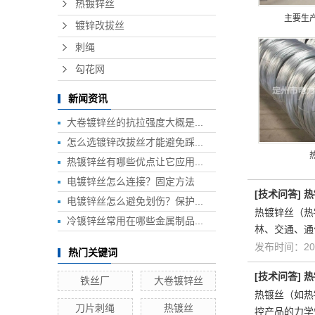
热镀锌丝
主要生
镀锌改拔丝
刺绳
勾花网
新闻资讯
大卷镀锌丝的抗拉强度大概是...
怎么选镀锌改拔丝才能避免踩...
热镀锌丝有哪些优点让它应用...
电镀锌丝怎么连接？固定方法
[
技术问答
]
热
电镀锌丝怎么避免划伤？保护...
热镀锌丝（热
冷镀锌丝常用在哪些金属制品...
林、交通、通
发布时间：202
热门关键词
[
技术问答
]
热
铁丝厂
大卷镀锌丝
热镀丝（如热
刀片刺绳
热镀丝
控产品的力学