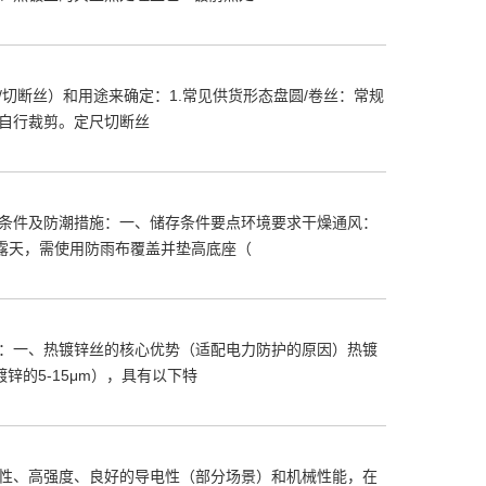
切断丝）和用途来确定：1.常见供货形态盘圆/卷丝：常规
户自行裁剪。定尺切断丝
条件及防潮措施：一、储存条件要点环境要求干燥通风：
须露天，需使用防雨布覆盖并垫高底座（
：一、热镀锌丝的核心优势（适配电力防护的原因）热镀
锌的5-15μm），具有以下特
性、高强度、良好的导电性（部分场景）和机械性能，在