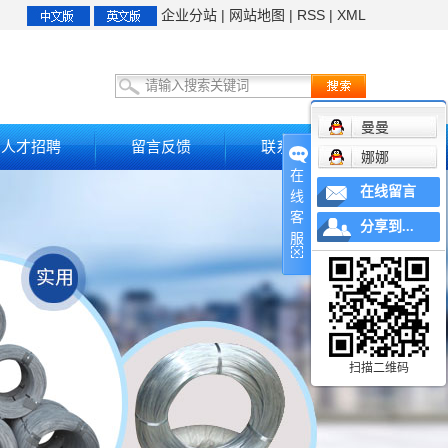
企业分站
|
网站地图
|
RSS
|
XML
曼曼
人才招聘
留言反馈
联系我们
娜娜
在
在线留言
线
客
分享到...
服
扫描二维码