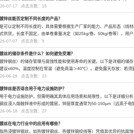
6-07-17 点击次数：15
镀锌丝能否定制不同长度的产品？
是可以定制不同长度的，具体需要根据生产厂家的能力、产品形态（线材/
式供货，长度不固定，由单卷重量决定（如25kg/卷、50kg/卷等），用
6-07-07 点击次数：9
镀丝的储存条件是什么？如何避免受潮？
镀锌钢丝）的储存管理与腐蚀性能和使用寿命的关键。以下是详细的储存
建议≤60%，温度控制在常温（避免高温＞40℃）。避免露天存放：若
6-06-29 点击次数：23
镀锌丝是否适合用于电力设施防护？
用于电力设施防护，但需明确其具体应用场景和局限性，以下是详细分析
钢丝浸入熔融锌液中形成的镀层，锌层厚度通常为50-150μm（远高于电镀
6-06-18 点击次数：27
镀丝在电力行业中的应用有哪些？
指热浸镀锌钢丝，如热镀锌钢丝、热镀锌钢绞线等）凭借其优异的抗腐蚀