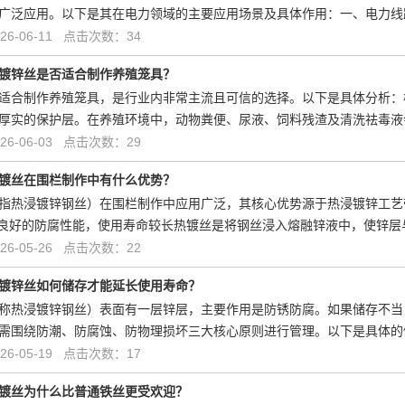
广泛应用。以下是其在电力领域的主要应用场景及具体作用：一、电力线
6-06-11 点击次数：34
镀锌丝是否适合制作养殖笼具？
适合制作养殖笼具，是行业内非常主流且可信的选择。以下是具体分析：
厚实的保护层。在养殖环境中，动物粪便、尿液、饲料残渣及清洗祛毒液
6-06-03 点击次数：29
镀丝在围栏制作中有什么优势？
指热浸镀锌钢丝）在围栏制作中应用广泛，其核心优势源于热浸镀锌工艺
.良好的防腐性能，使用寿命较长热镀丝是将钢丝浸入熔融锌液中，使锌
6-05-26 点击次数：22
镀锌丝如何储存才能延长使用寿命？
称热浸镀锌钢丝）表面有一层锌层，主要作用是防锈防腐。如果储存不当
需围绕防潮、防腐蚀、防物理损坏三大核心原则进行管理。以下是具体的
6-05-19 点击次数：17
镀丝为什么比普通铁丝更受欢迎？