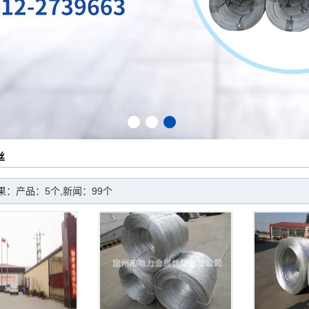
1
2
3
丝
果：产品：5个,新闻：99个