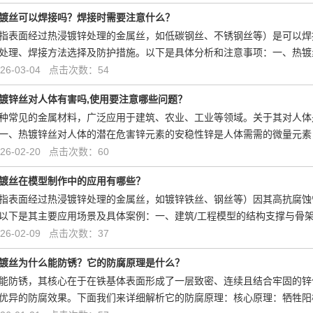
镀丝可以焊接吗？焊接时需要注意什么？
指表面经过热浸镀锌处理的金属丝，如低碳钢丝、不锈钢丝等）是可以焊
处理、焊接方法选择及防护措施。以下是具体分析和注意事项：一、热镀
6-03-04 点击次数：54
镀锌丝对人体有害吗,使用要注意哪些问题？
种常见的金属材料，广泛应用于建筑、农业、工业等领域。关于其对人体
一、热镀锌丝对人体的潜在危害锌元素的安稳性锌是人体需需的微量元素
6-02-20 点击次数：60
镀丝在模型制作中的应用有哪些？
指表面经过热浸镀锌处理的金属丝，如镀锌铁丝、钢丝等）因其高抗腐蚀
以下是其主要应用场景及具体案例：一、建筑/工程模型的结构支撑与骨
6-02-09 点击次数：37
镀丝为什么能防锈？它的防腐原理是什么？
能防锈，其核心在于在铁基体表面形成了一层致密、连续且结合牢固的锌
优异的防腐效果。下面我们来详细解析它的防腐原理：核心原理：牺牲阳