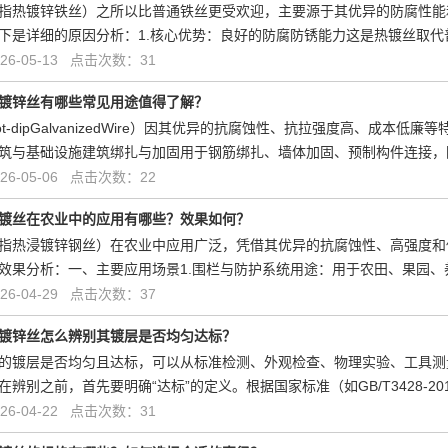
指热镀锌铁丝）之所以比普通铁丝更受欢迎，主要源于其优异的防腐性能
下是详细的原因分析：1.核心优势：良好的防腐防锈能力这是热镀丝取
6-05-13 点击次数：31
镀锌丝有哪些常见用途值得了解？
t-dipGalvanizedWire）因其优异的抗腐蚀性、抗拉强度高、成
筑与基础设施建筑绑扎与加固用于钢筋绑扎、墙体加固、预制构件连接，
6-05-06 点击次数：22
镀丝在农业中的应用有哪些？效果如何？
指热浸镀锌钢丝）在农业中应用广泛，凭借其优异的抗腐蚀性、高强度和
效果分析：一、主要应用场景1.围栏与防护系统用途：用于农田、果园
6-04-29 点击次数：37
镀锌丝怎么辨别其镀层是否均匀达标？
的镀层是否均匀且达标，可以从标准检测、外观检查、物理实验、工具测
辨别之前，首先要明确“达标”的定义。根据国家标准（如GB/T3428-2
6-04-22 点击次数：31