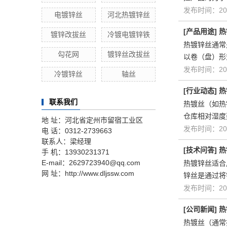
发布时间：202
电镀锌丝
河北热镀锌丝
[
产品用途
]
热
镀锌改拔丝
冷镀电镀锌铁
热镀锌丝通常
勾花网
镀锌丝改拔丝
以卷（盘）形
发布时间：202
冷镀锌丝
轴丝
[
行业动态
]
热
联系我们
热镀丝（如热
仓库相对湿度
地 址：河北省定州市留宿工业区
发布时间：202
电 话：0312-2739663
联系人：梁经理
[
技术问答
]
热
手 机：13930231371
E-mail：2629723940@qq.com
热镀锌丝适合
网 址：http://www.dljssw.com
锌丝是通过将
发布时间：202
[
公司新闻
]
热
热镀丝（通常